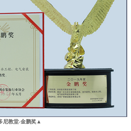
多尼教堂-金鹏奖
▲