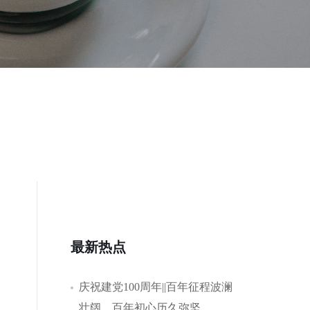
最新热点
庆祝建党100周年||百年征程波澜
壮阔，百年初心历久弥坚