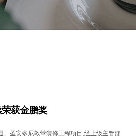
续荣获金鹏奖
、圣安多尼教堂装修工程项目,经上级主管部