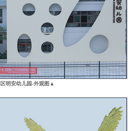
区明安幼儿园-外观图
▲