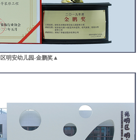
区明安幼儿园-金鹏奖
▲